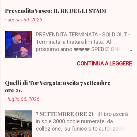
Prevendita Vasco: IL RE DEGLI STADI
-
agosto 30, 2025
PREVENDITA TERMINATA - SOLD OUT -
Terminata la tiratura limitata. Al
prossimo anno ❤️❤️❤️ SPEDIZIONI
LIBRI A PARTIRE DA OTTOBRE, IN
CONTINUA A LEGGERE
ORDINE DI PRENOTAZIONE
(Seguiranno comunicazioni come
sempre in merito). Vi verrà fornito
Quelli di Tor Vergata: uscita 7 settembre
comunque il track tramite la vostra mail
ore 21.
oppure il numero di telefono fornito.
-
luglio 06, 2026
Spedizione Bartolini. 5) PER INFO
CONTATTARE SEMPRE PRIMA DAVIDE
𝟕 𝐒𝐄𝐓𝐓𝐄𝐌𝐁𝐑𝐄 𝐎𝐑𝐄 𝟐𝟏 il libro uscirà
BELTRANO ILFOLLE SU FACEBOOK.
in sole 3000 copie numerate. da
collezione, sull’unico sito autorizzato
alla vendita, qui: 𝐰𝐰𝐰.𝐢𝐥𝐟𝐨𝐥𝐥𝐞𝐛𝐨𝐨𝐤𝐬.𝐜𝐨𝐦 Il