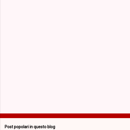
m
e
n
t
i
Post popolari in questo blog